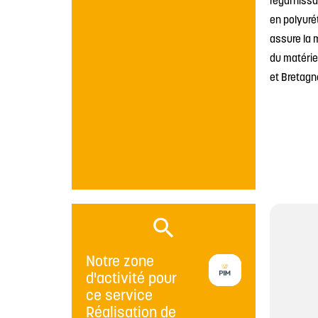
regarnissa
en polyuré
assure la 
du matérie
et Bretagne
Notre zone
d'activité pour
ce service
Réalisation de