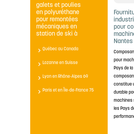
galets et poulies
en polyuréthane
Fournit
pour remontées
industr
mécaniques en
pour co
station de ski à
machine
Nantes 
Québec au Canada
Composants
pour machi
Lozanne en Suisse
Pays de la 
composants
Lyon en Rhône-Alpes 69
constitue 
Paris et en Île-de-France 75
durable po
machines s
les Pays de
performanc