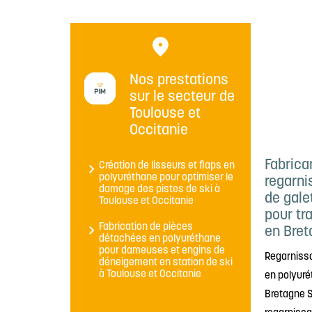
Nos prestations
sur le secteur de
Toulouse et
Occitanie
Fabrica
Création de lisseurs et flaps en
polyuréthane pour optimiser le
regarni
damage des pistes de ski à
de gale
Toulouse et Occitanie
pour tr
Fabrication de pièces
en Bret
détachées en polyuréthane
pour dameuses et engins de
Regarnissa
déneigement en station de ski
à Toulouse et Occitanie
en polyuré
Bretagne S