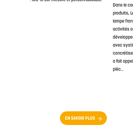
: 100% sur mesure et personnalisable.
Dans le ca
produits, L
lampe front
activités o
développe
avec syst
concrétiser
a fait appe
pièc...
EN SAVOIR PLUS