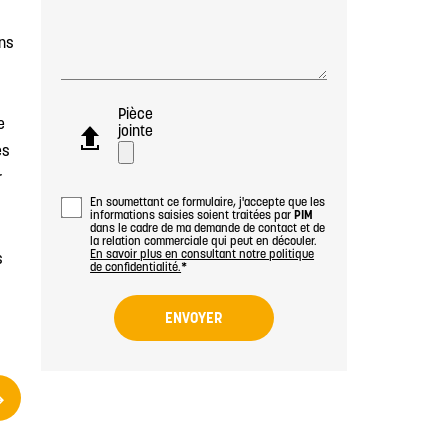
ans
Pièce
e
jointe
es
r
En soumettant ce formulaire, j'accepte que les
informations saisies soient traitées par
PIM
dans le cadre de ma demande de contact et de
la relation commerciale qui peut en découler.
En savoir plus en consultant notre politique
s
de confidentialité.
*