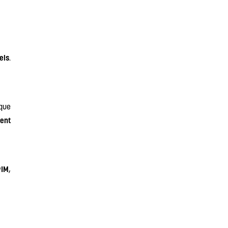
els
.
 que
ent
PIM
,