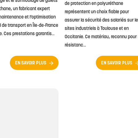
ge et le surmoulage de galets
de protection en polyuréthane
thane, un fabricant expert
représentent un choix fiable pour
maintenance et l’optimisation
assurer la sécurité des salariés sur l
l de transport en Île-de-France
sites industriels à Toulouse et en
. Ces prestations garantis...
Occitanie. Ce matériau, reconnu pour
résistanc...
EN SAVOIR PLUS
EN SAVOIR PLUS