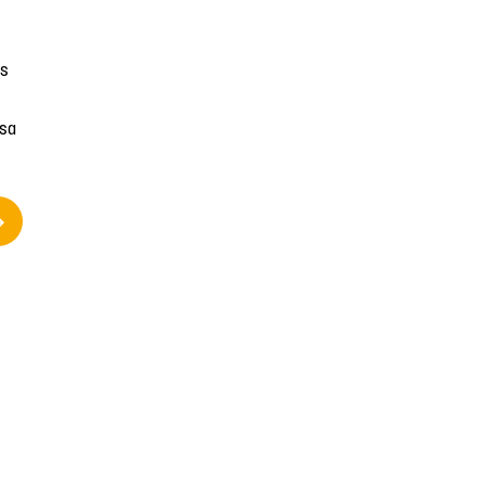
es
 sa